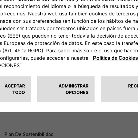
Como nuevo «Banco de movilidad para un planeta mejo
cambio hacia una economía sostenible y climáticamen
fortaleza de nuestra historia y el buen trabajo que hem
Nuestro Plan de Sostenibilidad es resultado de un análi
Además, representa la madurez del Grupo en estos te
Esto nos permitió partir de una línea de base sólida, e
ambiciosos que combinen el negocio del Banco y las d
Además, estos objetivos cumplen con las expectativas 
sostenibles, clima y gobernanza ambiental.
Descubre más, descarga nuestro plan de Sostenibilida
Plan De Sostenibilidad