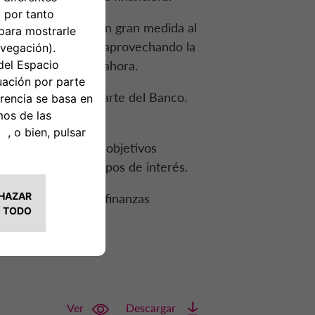
r», contribuimos en gran medida al
te neutra. Estamos aprovechando la
os realizado hasta ahora.
sis detallado por parte del Banco.
mas.
ncaminada a definir objetivos
emandas de los grupos de interés.
regulatorias sobre finanzas
d 2024.
Ver
Descargar