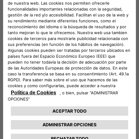
PAÍSES BAJOS CA AUTO FINANCE
En nuestro correo:
clientes.spain@ca-autobank.com
POLONIA CA AUTO BANK
Si eres cliente de CA AUTO BANK, te recordamos
PORTUGAL CA AUTO BANK
que puedes consultar todos los detalles de tu
financiación desde el
Área Clientes
.
REINO UNIDO CA AUTO FINANCE
SUECIA CA AUTO FINANCE
SUIZA CA AUTO FINANCE
Si necesitas más información sobre nuestros
productos y servicios puedes consultar
nuestras
Preguntas frecuentes.