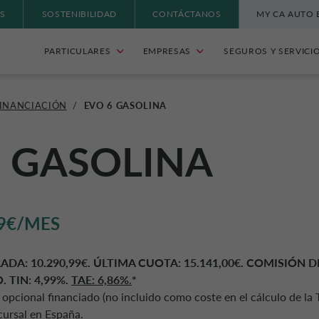
S
SOSTENIBILIDAD
CONTÁCTANOS
MY CA AUTO 
PARTICULARES
EMPRESAS
SEGUROS Y SERVICI
FINANCIACIÓN
/
EVO 6 GASOLINA
6 GASOLINA
9€/MES
RADA:
10.290,99€. ÚLTIMA CUOTA: 15.141,00€. COMISIÓN D
 TIN: 4,99%.
TAE:
6,86%
.
*
 opcional financiado (no incluido como coste en el cálculo de la
ursal en España.