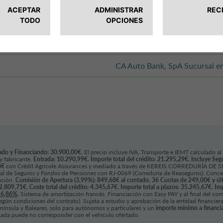
6,86%
Hasta el 31/08/2026
CA Auto Bank, SpA Sucursal e
ado y Financiando: 30.900,00€.
El precio incluye IVA, Transporte e IEMT calculado al
y fabricante.
Entrada: 10.290,99€. Importe total del crédito: 21.295,29€.
Incluye Seg
8€
con Crédit Agricole Assurances y mediado a través de KEREIS CORREDURÍA DE SE
ral de Seguros y Fondos de Pensiones con RJ-0069 (Correduría de Reaseguros). Conce
ución.
Comisión de Apertura (3,99%): 849,68€ al contado. 36 Cuotas de 249,00€ y úl
: 2.809,71€. Coste total del crédito: 4.345,67€. Importe total a plazos: 35.245,67€. I
 6,86%
.
Sistema de amortización francés. Financiación con Easy PAY y al final del con
(según condiciones del contrato). Sujeta a estudio y aprobación de la entidad financi
nínsula y Baleares, solo para autónomos y particulares y un
importe mínimo a financia
onada puede no corresponder con el vehículo ofertado.