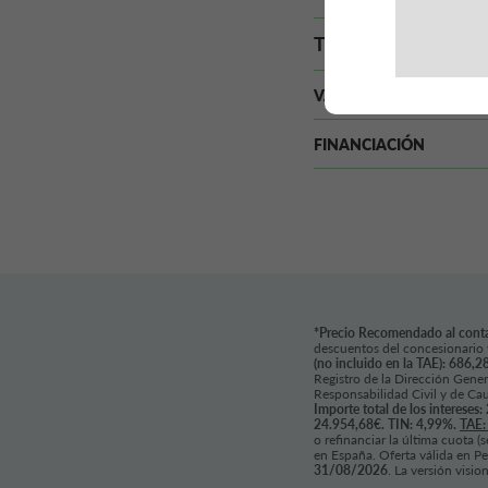
TAE
VÁLIDO
FINANCIACIÓN
*Precio Recomendado al cont
descuentos del concesionario 
(no incluido en la TAE): 686,2
Registro de la Dirección Gene
Responsabilidad Civil y de Ca
Importe total de los intereses
24.954,68€. TIN: 4,99%.
TAE:
o refinanciar la última cuota 
en España. Oferta válida en Pe
31/08/2026
. La versión visi