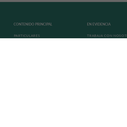
CONTENIDO PRINCIPAL
EN EVIDENCIA
PARTICULARES
TRABAJA CON NOSO
EMPRESAS
SEGUROS Y SERVICIOS
OFERTAS DE FINANCIACIÓN