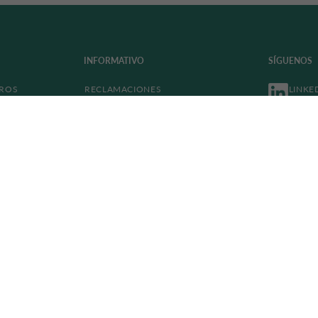
INFORMATIVO
SÍGUENOS
TROS
RECLAMACIONES
LINKE
TRANSPARENCIA
AVISO LEGAL
POLÍTICA DE PRIVACIDAD
ACCESIBILIDAD
TIPOS Y COMISIONES
HABITUALES
COOKIES
WHISTLEBLOWING