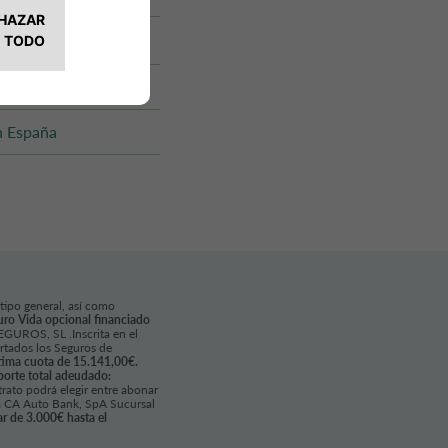
n España
 tipo general, así como
uro Vida opcional financiado
GUROS, SL .Inscrita en el
rtados los Seguros de
tima cuota de 15.141,00€.
mporte total adeudado:
trato podrá elegir entre abonar
era CA Auto Bank, SpA Sucursal
r de 3.000€ hasta el