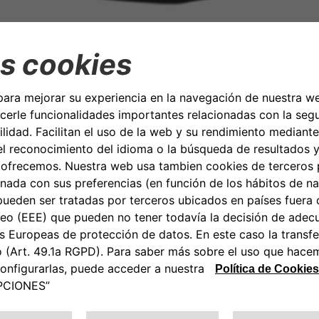
A OFERTA
36
10.290,99€
15.141,00€
849,68€ al contado
 (3,99%)
4,99%