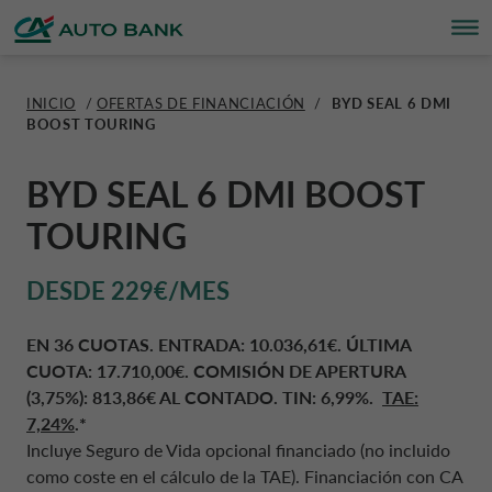
INICIO
/
OFERTAS DE FINANCIACIÓN
/
BYD SEAL 6 DMI
BOOST TOURING
PARTICULARES
PARTICULARES
EMPRESAS
SEGUROS Y SERVICIOS
QUIÉNES SOMOS
SOSTENIBILIDAD
CONTÁCTANOS
MY CA AUTO BANK
ESPAÑA CA AUTO BANK
BYD SEAL 6 DMI BOOST
EMPRESAS
EASY PLAN
EASY LEASE
PROTEGE TU VEHÍCULO
QUIÉNES SOMOS
ESG
CONTÁCTANOS
REGÍSTRATE
CORPORATE CA AUTO BANK
TOURING
SEGUROS Y SERVICIOS
PLAN CLASSIC
LEASING
GARANTÍA Y MANTENIMIENTO
LÍNEAS DE NEGOCIO
PROYECTOS RSC
PREGUNTAS FRECUENTES
ACCEDER
CORPORATE DRIVALIA
DESDE 229€/MES
OFERTAS DE FINANCIACIÓN
EASY PAY
MOBILITY BY DRIVALIA
SEGURIDAD Y PROTECCIÓN
PARTNERS
PLAN DE SOSTENIBILIDAD
EN 36 CUOTAS. ENTRADA: 10.036,61€. ÚLTIMA
DRIVALIA MOBILITY STORE
CUOTA: 17.710,00€. COMISIÓN DE APERTURA
(3,75%): 813,86€ AL CONTADO. TIN: 6,99%.
TAE:
CUENTA DE DEPÓSITO
PRÉSTAMO TALLER
NOTICIAS
ALEMANIA CA AUTO BANK
7,24
%
.*
Incluye Seguro de Vida opcional financiado (no incluido
como coste en el cálculo de la TAE). Financiación con CA
CALCULA UN FINANCIAMIENTO
PRÉSTAMO PERSONAL
SOBRE NOSOTROS
AUSTRIA CA AUTO BANK