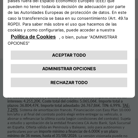
Hasta el 31/08/2026
VÁLIDO
CA Auto Bank, SpA
FINANCIACIÓN
Sucursal en España
*
Oferta válida para BYD SEAL 6 DMi BOOST TOURING. Pintura Polar
White. Precio Recomendado Contado: 33.290,00€. Precio Recomendado
Financiando (1): 31.040,00€. Entrada: 10.036,61€. Importe total del
crédito: 21.702,80€. Incluye Seguro Vida (opcional) financiado (no incluido
en la TAE)(2): 699,41€. Comisión de Apertura (3,75%): 813,86€ al contado.
36 Cuotas de 229,00€ y última cuota de 17.710,00€. Importe total de los
intereses: 4.251,20€. Coste total del crédito: 5.065,06€. Importe total a
plazos: 36.804,47€. Importe total adeudado: 26.767,86€. TIN: 6,99%.
TAE:
7,24%
. Sistema de amortización francés. Financiación con Easy Plan 10.000
km/año y al final del contrato podrá elegir entre entregar su vehículo, o
abonar o refinanciar la última cuota (según condiciones del contrato). Sujeta
a estudio y aprobación de la entidad financiera CA Auto Bank, SpA Sucursal
en España. Oferta válida en Península y Baleares, solo para autónomos y
particulares por un
importe mínimo a financiar de 6.000€ y un plazo
mínimo de 36 meses, hasta el 31/08/2026
. La versión visionada puede no