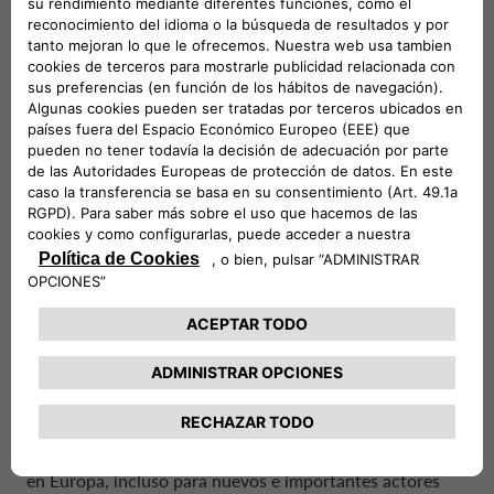
mercado.
Con más de 60 alianzas con
prestigiosas marcas, CA Auto
Bank extiende sus soluciones
financieras, de seguros y de
alquiler mucho más allá del
sector del automóvil, abarcando
vehículos de dos ruedas,
vehículos comerciales ligeros y
pesados, ocio y náutica.
Esta visión abierta y orientada al futuro ha llevado al
Banco a convertirse en el socio financiero de referencia
en Europa, incluso para nuevos e importantes actores