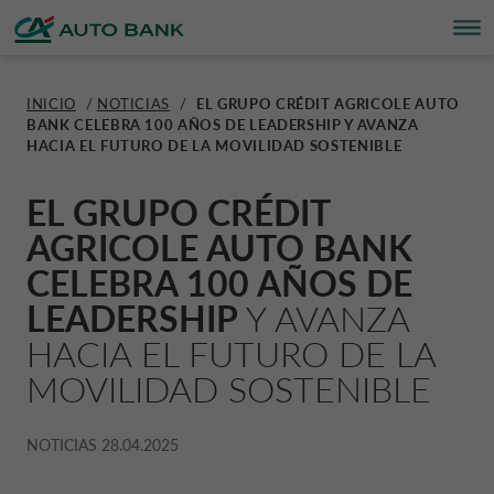
INICIO
/
NOTICIAS
/
EL GRUPO CRÉDIT AGRICOLE AUTO
BANK CELEBRA 100 AÑOS DE LEADERSHIP Y AVANZA
PARTICULARES
PARTICULARES
EMPRESAS
SEGUROS Y SERVICIOS
QUIÉNES SOMOS
SOSTENIBILIDAD
CONTÁCTANOS
MY CA AUTO BANK
ESPAÑA CA AUTO BANK
HACIA EL FUTURO DE LA MOVILIDAD SOSTENIBLE
EMPRESAS
EASY PLAN
EASY LEASE
PROTEGE TU VEHÍCULO
QUIÉNES SOMOS
ESG
CONTÁCTANOS
REGÍSTRATE
CORPORATE CA AUTO BANK
EL GRUPO CRÉDIT
AGRICOLE AUTO BANK
SEGUROS Y SERVICIOS
PLAN CLASSIC
LEASING
GARANTÍA Y MANTENIMIENTO
LÍNEAS DE NEGOCIO
PROYECTOS RSC
PREGUNTAS FRECUENTES
ACCEDER
CELEBRA 100 AÑOS DE
CORPORATE DRIVALIA
LEADERSHIP
Y AVANZA
OFERTAS DE FINANCIACIÓN
HACIA EL FUTURO DE LA
EASY PAY
MOBILITY BY DRIVALIA
SEGURIDAD Y PROTECCIÓN
PARTNERS
PLAN DE SOSTENIBILIDAD
DRIVALIA MOBILITY STORE
MOVILIDAD SOSTENIBLE
CUENTA DE DEPÓSITO
PRÉSTAMO TALLER
NOTICIAS
ALEMANIA CA AUTO BANK
NOTICIAS
28.04.2025
CALCULA UN FINANCIAMIENTO
PRÉSTAMO PERSONAL
SOBRE NOSOTROS
AUSTRIA CA AUTO BANK