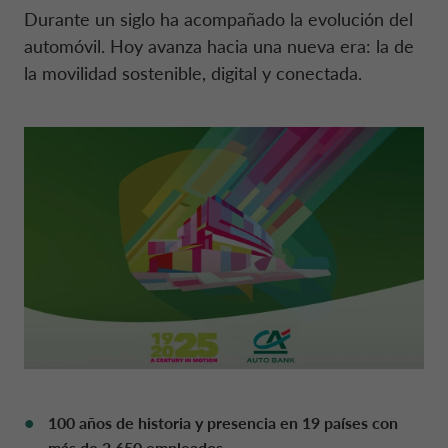
Durante un siglo ha acompañado la evolución del
automóvil. Hoy avanza hacia una nueva era: la de
DRIVALIA
50 & 50
TRABAJA CON NOSOTROS
BÉLGICA CA AUTO BANK
la movilidad sostenible, digital y conectada.
QUIÉNES SOMOS
MOBILITY BY DRIVALIA
CÓDIGO DE CONDUCTA
DINAMARCA CA AUTO FINANCE
SOSTENIBILIDAD
FRANCIA CA AUTO BANK
CONTÁCTANOS
GRECIA CA AUTO BANK
MY CA AUTO BANK
IRLANDA CA AUTO BANK
ALQUILER DE VEHÍCULOS
ITALIA CA AUTO BANK
100 años de historia y presencia en 19 países con
ESPAÑA CA AUTO BANK
más de 2.650 empleados.