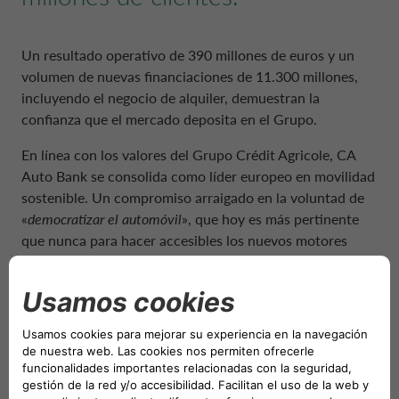
Un resultado operativo de 390 millones de euros y un
volumen de nuevas financiaciones de 11.300 millones,
incluyendo el negocio de alquiler, demuestran la
confianza que el mercado deposita en el Grupo.
En línea con los valores del Grupo Crédit Agricole, CA
Auto Bank se consolida como líder europeo en movilidad
sostenible. Un compromiso arraigado en la voluntad de
«
democratizar el automóvil
», que hoy es más pertinente
que nunca para hacer accesibles los nuevos motores
híbridos y eléctricos. A través de las soluciones
financieras de CA Auto Bank y los servicios de alquiler y
movilidad de Drivalia, el Grupo está contribuyendo
activamente a la transición energética. En 2024, el 42,5%
de las financiaciones y alquileres concedidos para
vehículos nuevos fueron para BEV o vehículos híbridos
enchufables, superando ampliamente la media del