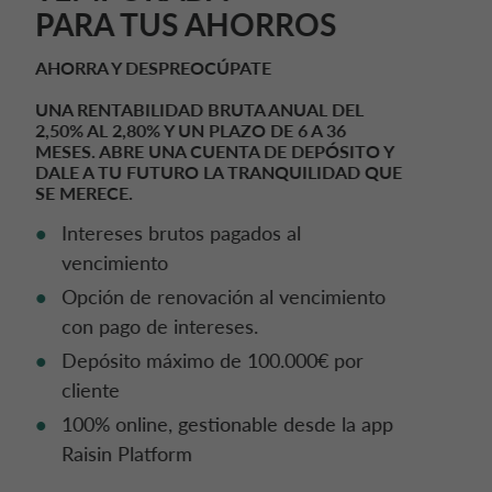
PARA TUS AHORROS
DRIVALIA
50 & 50
TRABAJA CON NOSOTROS
AHORRA Y DESPREOCÚPATE
BÉLGICA CA AUTO BANK
UNA RENTABILIDAD BRUTA ANUAL DEL
2,50% AL 2,80% Y UN PLAZO DE 6 A 36
QUIÉNES SOMOS
MOBILITY BY DRIVALIA
CÓDIGO DE CONDUCTA
DINAMARCA CA AUTO FINANCE
MESES. ABRE UNA CUENTA DE DEPÓSITO Y
DALE A TU FUTURO LA TRANQUILIDAD QUE
SE MERECE.
SOSTENIBILIDAD
FRANCIA CA AUTO BANK
Intereses brutos pagados al
vencimiento
CONTÁCTANOS
GRECIA CA AUTO BANK
Opción de renovación al vencimiento
con pago de intereses.
MY CA AUTO BANK
Depósito máximo de 100.000€ por
IRLANDA CA AUTO BANK
cliente
ALQUILER DE VEHÍCULOS
100% online, gestionable desde la app
ITALIA CA AUTO BANK
Raisin Platform
ESPAÑA CA AUTO BANK