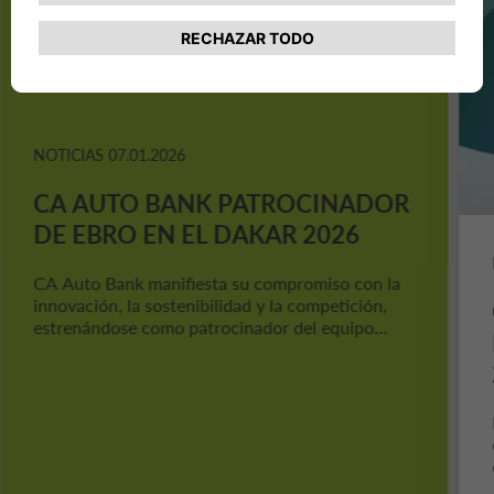
NOTICIAS
07.01.2026
CA AUTO BANK PATROCINADOR
DE EBRO EN EL DAKAR 2026
CA Auto Bank manifiesta su compromiso con la
innovación, la sostenibilidad y la competición,
estrenándose como patrocinador del equipo
EBRO Audax Motorsport en una de las más
exigentes competiciones automovilísticas.